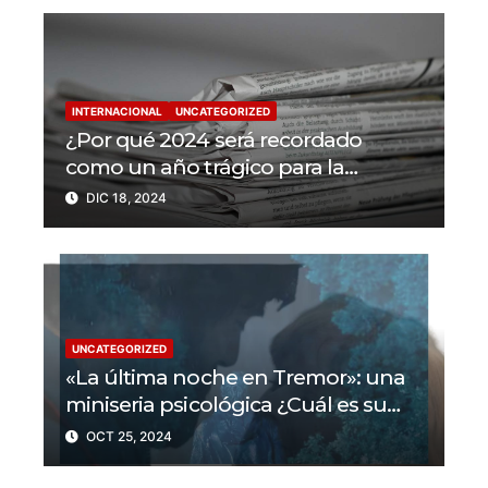
INTERNACIONAL
UNCATEGORIZED
¿Por qué 2024 será recordado
como un año trágico para la
libertad de prensa? Un tercio de los
DIC 18, 2024
periodistas asesinados por Israel
UNCATEGORIZED
«La última noche en Tremor»: una
miniseria psicológica ¿Cuál es su
trama?
OCT 25, 2024