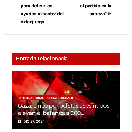
para definir las
el partido en la
ayudas al sector del
cabeza”
videojuego
Entrada relacionada
INTERNACIONAL
UNCATEGORIZED
Gaza: cinco periodistas asesinados
elevan el balance a 200
trabajadores de la prensa muertos
DIC 27, 2024
en 2024