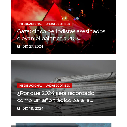
INTERNACIONAL
UNCATEGORIZED
Gaza: cinco periodistas asesinados
elevan el balance a 200
trabajadores de la prensa muertos
DIC 27, 2024
en 2024
INTERNACIONAL
UNCATEGORIZED
¿Por qué 2024 será recordado
como un año trágico para la
libertad de prensa? Un tercio de los
DIC 18, 2024
periodistas asesinados por Israel