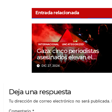
Entrada relacionada
INTERNACIONAL
UNCATEGORIZED
Gaza: cinco periodistas
asesinados elevan el
balance a 200 trabajadores
DIC 27, 2024
de la prensa muertos en
2024
Deja una respuesta
Tu dirección de correo electrónico no será publicada.
Comentario
*