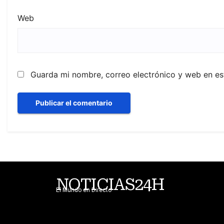
Web
Guarda mi nombre, correo electrónico y web en e
NOTICIAS24H
El Mundo en Directo