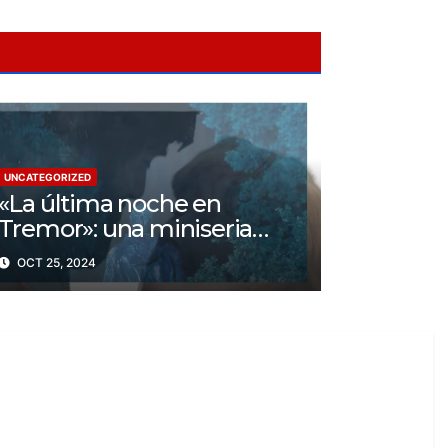
UNCATEGORIZED
«La última noche en
Tremor»: una miniseria
psicológica ¿Cuál es su
OCT 25, 2024
trama?