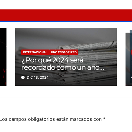
INTERNACIONAL
UNCATEGORIZED
¿Por qué 2024 será
recordado como un año
trágico para la libertad de
DIC 18, 2024
prensa? Un tercio de los
periodistas asesinados por
Israel
Los campos obligatorios están marcados con
*