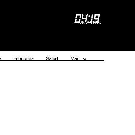
04
:
19
HORA ACTUAL
e
Economía
Salud
Mas