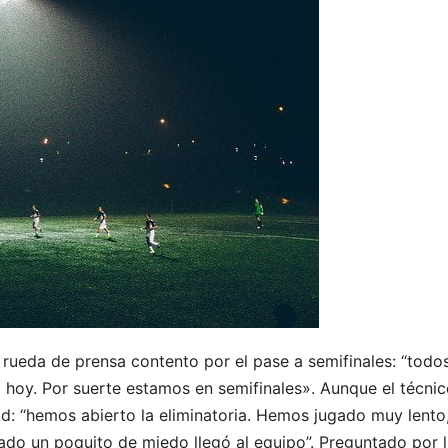
 rueda de prensa contento por el pase a semifinales: “todos 
 hoy. Por suerte estamos en semifinales». Aunque el técni
d: “hemos abierto la eliminatoria. Hemos jugado muy lento
lado un poquito de miedo llegó al equipo”. Preguntado por l