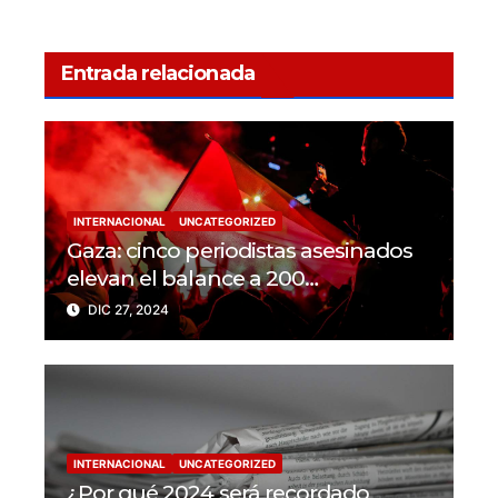
Entrada relacionada
INTERNACIONAL
UNCATEGORIZED
Gaza: cinco periodistas asesinados
elevan el balance a 200
trabajadores de la prensa muertos
DIC 27, 2024
en 2024
INTERNACIONAL
UNCATEGORIZED
¿Por qué 2024 será recordado