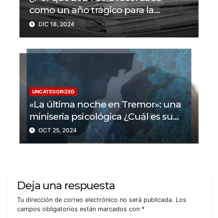
como un año trágico para la
libertad de prensa? Un tercio de los
DIC 18, 2024
periodistas asesinados por Israel
UNCATEGORIZED
«La última noche en Tremor»: una
miniseria psicológica ¿Cuál es su
trama?
OCT 25, 2024
Deja una respuesta
Tu dirección de correo electrónico no será publicada.
Los
campos obligatorios están marcados con
*