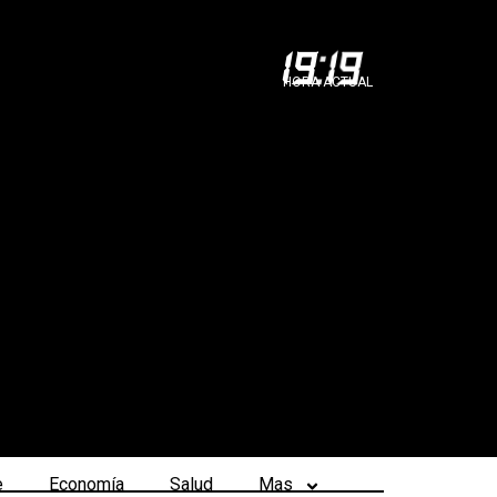
19
:
19
HORA ACTUAL
e
Economía
Salud
Mas