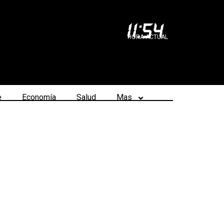
11
:
54
HORA ACTUAL
e
Economía
Salud
Mas