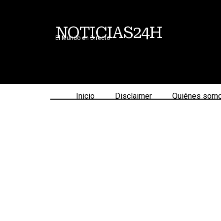
NOTICIAS24H
El Mundo en Directo
Inicio
Disclaimer
Quiénes som