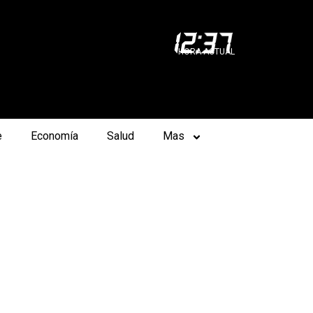
12
:
37
HORA ACTUAL
e
Economía
Salud
Mas