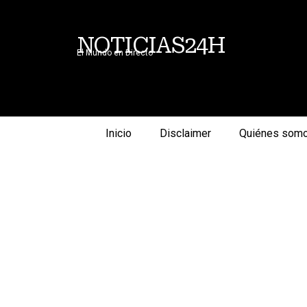
NOTICIAS24H
El Mundo en Directo
Inicio
Disclaimer
Quiénes som