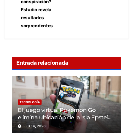
conspiración?
Estudio revela
resultados
sorprendentes
Entrada relacionada
TECNOLOGÍA
El juego virtual Pokémon Go
elimina ubicación de la Isla Epstein
tras reacciones negativas
FEB 14, 2026