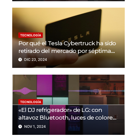
TECNOLOGÍA
Por qué el Tesla Cybertruck ha sido
retirado del mercado por séptima
vez, junto con el Model 3 y el Model
DIC 23, 2024
Y?
TECNOLOGÍA
«El DJ refrigerador» de LG: con
altavoz Bluetooth, luces de colores
para fiestas y más
NOV 1, 2024