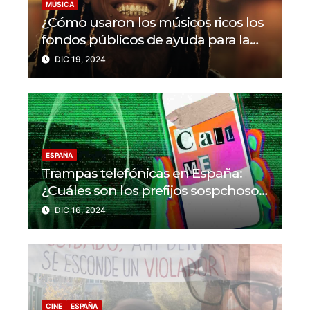
MÚSICA
¿Cómo usaron los músicos ricos los
fondos públicos de ayuda para la
pandemia en EEUU?
DIC 19, 2024
ESPAÑA
Trampas telefónicas en España:
¿Cuáles son los prefijos sospchosos
a evitar?
DIC 16, 2024
CINE
ESPAÑA