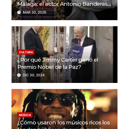
Málaga: el actor Antonio Banderas
se une a la celebración
MAR 30, 2026
CULTURA
¿Por qué Jimmy Carter ganó el
Premio Nobel de la Paz?
DIC 30, 2024
MÚSICA
¿Cómo usaron los músicos ricos los