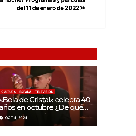
del 11 de enero de 2022
CULTURA
ESPAÑA
TELEVISIÓN
«Bola de Cristal» celebra 40
años en octubre ¿De qué
trataba este programa?
OCT 4, 2024