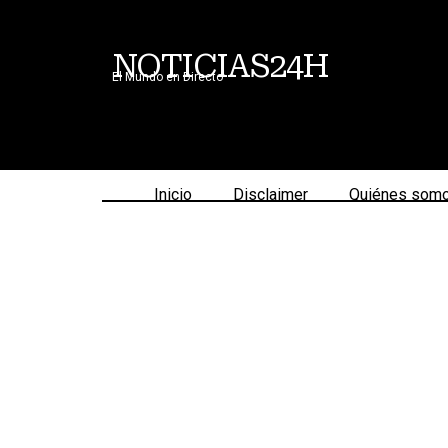
NOTICIAS24H
El Mundo en Directo
Inicio
Disclaimer
Quiénes som