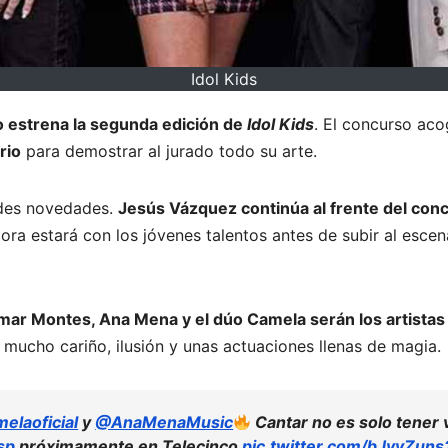
Idol Kids
o estrena la segunda edición de
Idol Kids
. El concurso ac
rio
para demostrar al jurado todo su arte.
ndes novedades.
Jesús Vázquez continúa al frente del conc
ora estará con los jóvenes talentos antes de subir al escena
ar Montes, Ana Mena y el dúo Camela serán los artistas
 mucho cariño, ilusión y unas actuaciones llenas de magia.
elaoficial
y
@AnaMenaMusic
Cantar no es solo tener 
sp
próximamente en Telecinco
pic.twitter.com/bJvyZuns