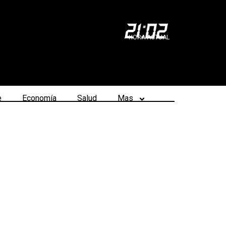
21
:
02
HORA ACTUAL
e
Economía
Salud
Mas