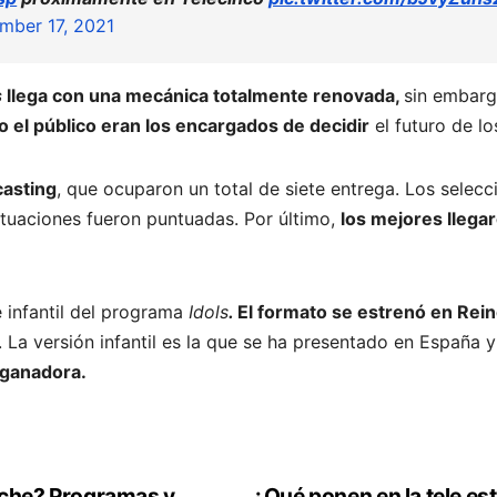
mber 17, 2021
s
llega con una mecánica totalmente renovada,
sin embarg
o el público eran los encargados de decidir
el futuro de lo
casting
, que ocuparon un total de siete entrega. Los selec
ctuaciones fueron puntuadas. Por último,
los mejores llega
 infantil del programa
Idols
.
El formato se estrenó en Rei
. La versión infantil es la que se ha presentado en España 
 ganadora.
oche? Programas y
¿Qué ponen en la tele es