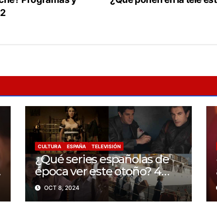
22
CULTURA
ESPAÑA
TELEVISIÓN
¿Qué series españolas de
época ver este otoño? 4
recomendaciones
OCT 8, 2024