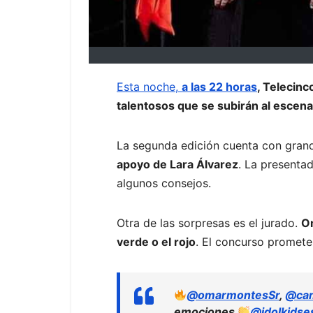
Esta noche,
a las 22 horas
, Telecinc
talentosos que se subirán al escena
La segunda edición cuenta con gra
apoyo de Lara Álvarez
. La presentad
algunos consejos.
Otra de las sorpresas es el jurado.
Om
verde o el rojo
. El concurso promete
@omarmontesSr
,
@cam
emociones
@idolkidse