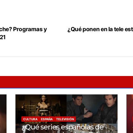
oche? Programas y
¿Qué ponen en la tele es
021
CULTURA
ESPAÑA
TELEVISIÓN
¿Qué series españolas de