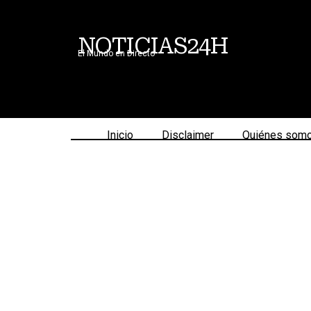
NOTICIAS24H
El Mundo en Directo
Inicio
Disclaimer
Quiénes som