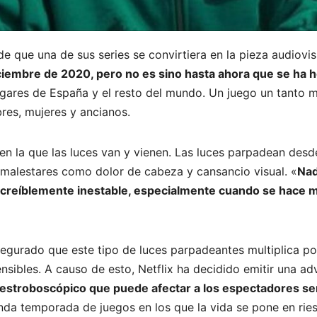
 de que una de sus series se convirtiera en la pieza audiov
ciembre de 2020, pero no es sino hasta ahora que se ha 
ugares de España y el resto del mundo. Un juego un tanto 
res, mujeres y ancianos.
 en la que las luces van y vienen. Las luces parpadean desd
 malestares como dolor de cabeza y cansancio visual. «
Nad
creíblemente inestable, especialmente cuando se hace m
gurado que este tipo de luces parpadeantes multiplica por t
sibles. A causo de esto, Netflix ha decidido emitir una adv
estroboscópico que puede afectar a los espectadores sens
nda temporada de juegos en los que la vida se pone en rie