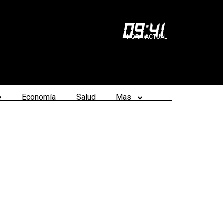
09
:
41
HORA ACTUAL
e
Economía
Salud
Mas