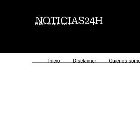
NOTICIAS24H
El Mundo en Directo
Inicio
Disclaimer
Quiénes som