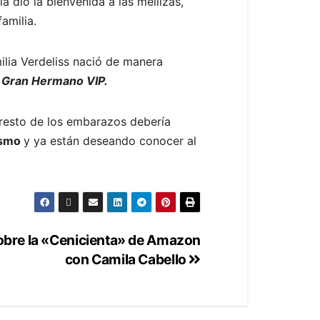
a dio la bienvenida a las mellizas,
amilia.
ilia Verdeliss nació de manera
n
Gran Hermano VIP.
 resto de los embarazos debería
iasmo
y ya están deseando conocer al
obre la «Cenicienta» de Amazon
con Camila Cabello