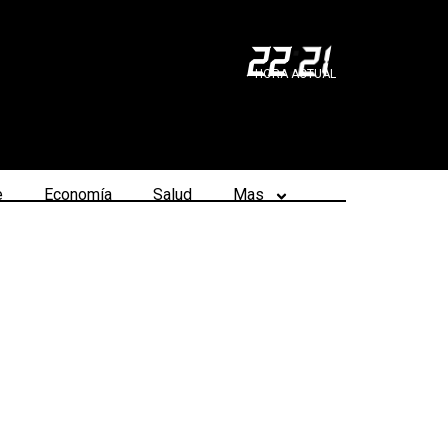
22
:
21
HORA ACTUAL
e
Economía
Salud
Mas