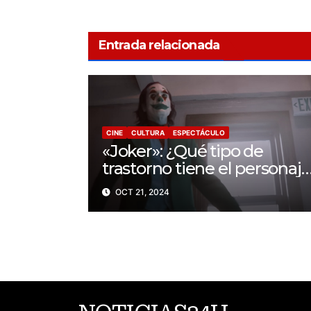
Entrada relacionada
CINE
CULTURA
ESPECTÁCULO
«Joker»: ¿Qué tipo de
trastorno tiene el personaje
de la película?
OCT 21, 2024