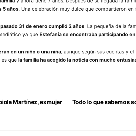
familia
y ahora tiene 7 años. Después de su llegada la famili
s 5 años
. Una celebración muy dulce que compartieron en f
el pasado 31 de enero cumplió 2 años
. La pequeña de la fam
mediático ya que
Estefanía se encontraba participando e
eran en un niño o una niña
, aunque según sus cuentas y el
a es que
la familia ha acogido la noticia con mucho entus
biola Martínez, exmujer
Todo lo que sabemos s