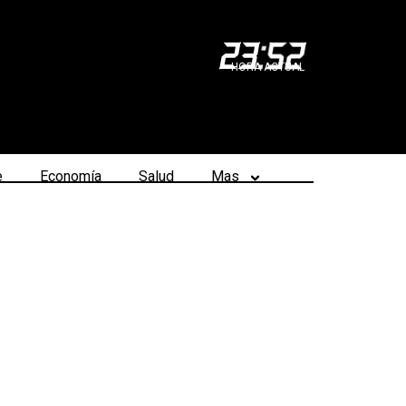
23
:
52
HORA ACTUAL
e
Economía
Salud
Mas