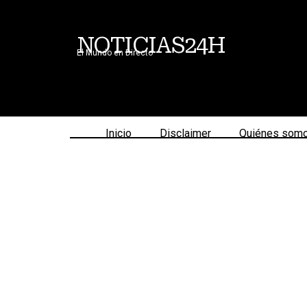
NOTICIAS24H
El Mundo en Directo
Inicio
Disclaimer
Quiénes som