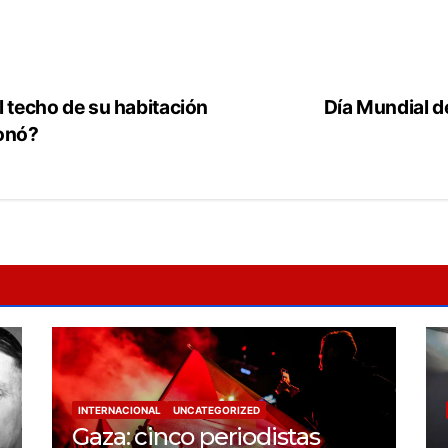
 techo de su habitación
Día Mundial de
onó?
INTERNACIONAL
UNCATEGORIZED
Gaza: cinco periodistas