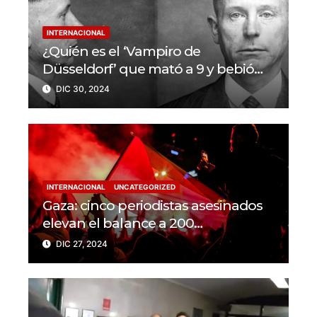
INTERNACIONAL
¿Quién es el ‘Vampiro de
Düsseldorf’ que mató a 9 y bebió
sangre de sus víctimas?
DIC 30, 2024
INTERNACIONAL
UNCATEGORIZED
Gaza: cinco periodistas asesinados
elevan el balance a 200
trabajadores de la prensa muertos
DIC 27, 2024
en 2024