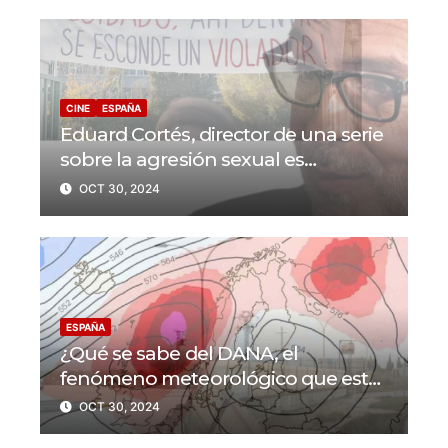
CINE
ESPAÑA
Eduard Cortés, director de una serie
sobre la agresión sexual es
denunciado por acoso sexual
OCT 30, 2024
ESPAÑA
¿Qué se sabe del DANA, el
fenómeno meteorológico que está
azotando a España?
OCT 30, 2024