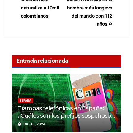
naturaliza a 10mil
hombre más longevo
colombianos
del mundo con 112
años
Entrada relacionada
ESPAÑA
Trampas telefónicas en España:
¿Cuáles son los prefijos sospchosos
a evitar?
DIC 16, 2024