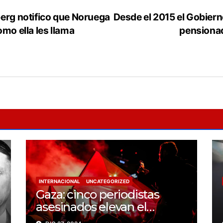
berg notifico que Noruega
Desde el 2015 el Gobiern
mo ella les llama
pensionad
INTERNACIONAL
UNCATEGORIZED
Gaza: cinco periodistas
asesinados elevan el
balance a 200 trabajadores