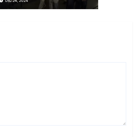
DIC 24, 2024
caso del CEO de
UnitedHealthcare?