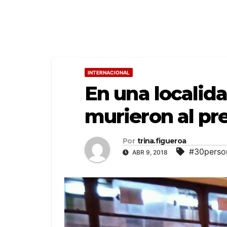
INTERNACIONAL
En una localida
murieron al pr
Por
trina.figueroa
#30perso
ABR 9, 2018