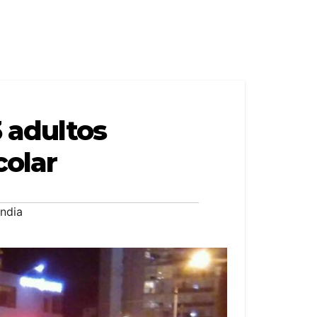
3 adultos
colar
india