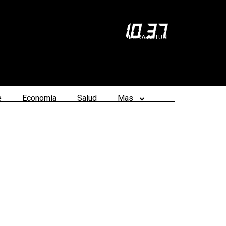
10
:
37
HORA ACTUAL
e
Economía
Salud
Mas