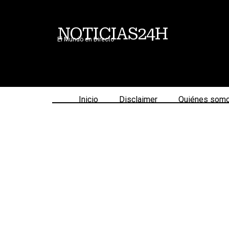
NOTICIAS24H
El Mundo en Directo
Inicio
Disclaimer
Quiénes som