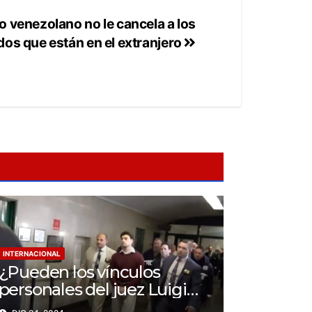
o venezolano no le cancela a los
os que están en el extranjero
INTERNACIONAL
¿Pueden los vínculos
personales del juez Luigi
Mangione Influenciar el