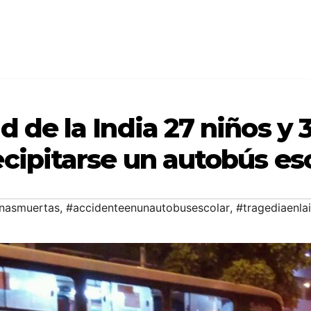
d de la India 27 niños y 
ecipitarse un autobús es
nasmuertas
,
#accidenteenunautobusescolar
,
#tragediaenla