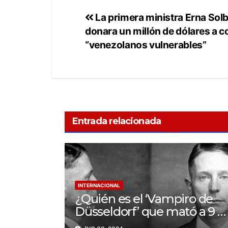
La primera ministra Erna Sol
donara un millón de dólares a co
“venezolanos vulnerables”
Entrada relacionada
INTERNACIONAL
¿Quién es el ‘Vampiro de
Düsseldorf’ que mató a 9 y
bebió sangre de sus