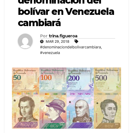
denominación del
bolívar en Venezuela
cambiará
Por
trina.figueroa
MAR 29, 2018
#denominaciondelbolivarcambiara
,
#venezuela