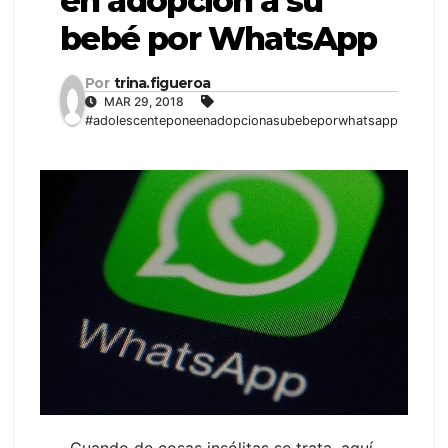
en adopción a su
bebé por WhatsApp
Por
trina.figueroa
MAR 29, 2018
#adolescenteponeenadopcionasubebeporwhatsapp
Cuando de cosas insólitas se trata, aquí