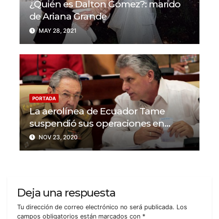
¿Quién es Dalton Gómez?: marido
de Ariana Grande
MAY 28, 2021
PORTADA
La aerolínea de Ecuador Tame
suspendió sus operaciones en
Cuba y Venezuela
NOV 23, 2020
Deja una respuesta
Tu dirección de correo electrónico no será publicada.
Los
campos obligatorios están marcados con
*