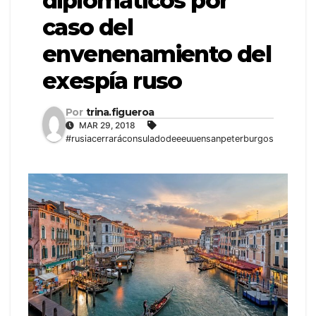
diplomáticos por
caso del
envenenamiento del
exespía ruso
Por
trina.figueroa
MAR 29, 2018
#rusiacerraráconsuladodeeeuuensanpeterburgos