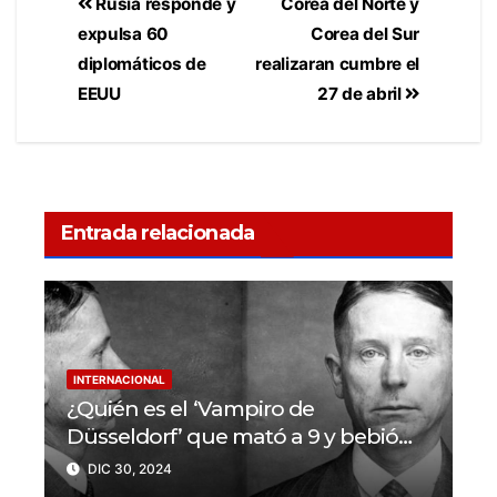
Rusia responde y
Corea del Norte y
expulsa 60
Corea del Sur
diplomáticos de
realizaran cumbre el
EEUU
27 de abril
Entrada relacionada
INTERNACIONAL
¿Quién es el ‘Vampiro de
Düsseldorf’ que mató a 9 y bebió
sangre de sus víctimas?
DIC 30, 2024