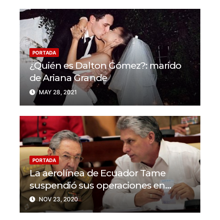
PORTADA
¿Quién es Dalton Gómez?: marido
de Ariana Grande
MAY 28, 2021
PORTADA
La aerolínea de Ecuador Tame
suspendió sus operaciones en
Cuba y Venezuela
NOV 23, 2020