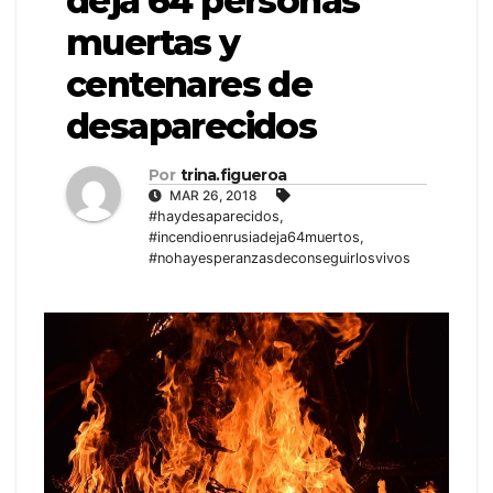
deja 64 personas
muertas y
centenares de
desaparecidos
Por
trina.figueroa
MAR 26, 2018
#haydesaparecidos
,
#incendioenrusiadeja64muertos
,
#nohayesperanzasdeconseguirlosvivos