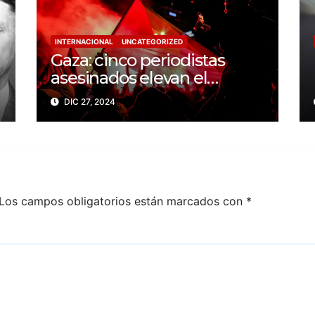
INTERNACIONAL
UNCATEGORIZED
Gaza: cinco periodistas
asesinados elevan el
balance a 200 trabajadores
DIC 27, 2024
de la prensa muertos en
2024
Los campos obligatorios están marcados con
*