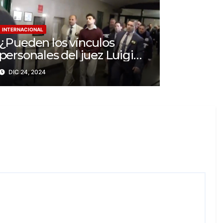
INTERNACIONAL
¿Pueden los vínculos
personales del juez Luigi
Mangione Influenciar el
DIC 24, 2024
caso del CEO de
UnitedHealthcare?