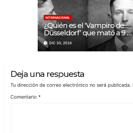
INTERNACIONAL
¿Quién es el ‘Vampiro de
Düsseldorf’ que mató a 9 y
bebió sangre de sus
DIC 30, 2024
víctimas?
Deja una respuesta
Tu dirección de correo electrónico no será publicada.
Comentario
*