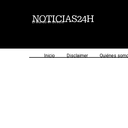
NOTICIAS24H
El Mundo en Directo
Inicio
Disclaimer
Quiénes som