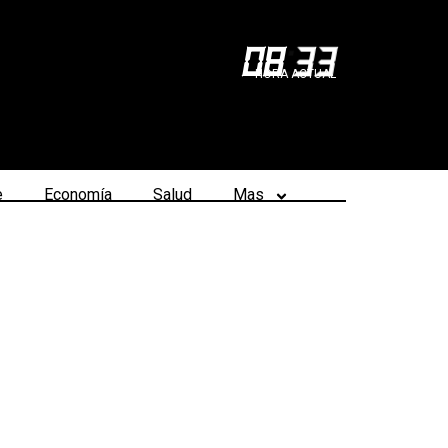
08
:
33
HORA ACTUAL
e
Economía
Salud
Mas