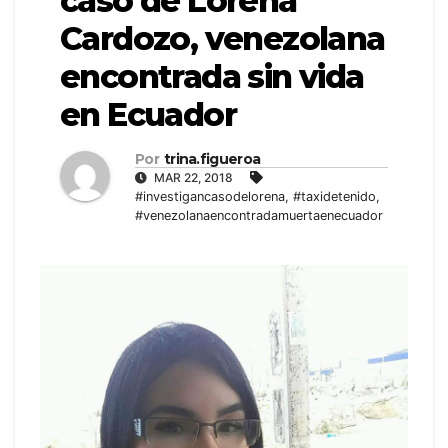
caso de Lorena
Cardozo, venezolana
encontrada sin vida
en Ecuador
Por
trina.figueroa
MAR 22, 2018
#investigancasodelorena
,
#taxidetenido
,
#venezolanaencontradamuertaenecuador