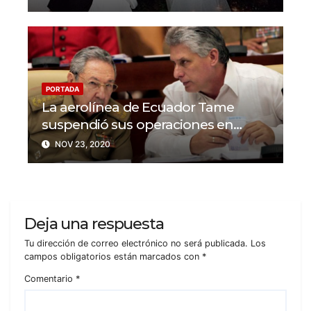
PORTADA
La aerolínea de Ecuador Tame
suspendió sus operaciones en
Cuba y Venezuela
NOV 23, 2020
Deja una respuesta
Tu dirección de correo electrónico no será publicada.
Los
campos obligatorios están marcados con
*
Comentario
*