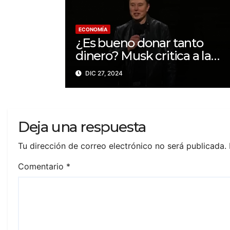
ECONOMÍA
¿Es bueno donar tanto
dinero? Musk critica a la
exesposa de Bezos por su
DIC 27, 2024
filantropía
Deja una respuesta
Tu dirección de correo electrónico no será publicada.
Comentario
*