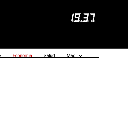
19
:
37
HORA ACTUAL
e
Economía
Salud
Mas