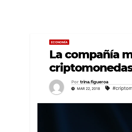
ECONOMÍA
La compañía m
criptomonedas
Por
trina.figueroa
#cripto
MAR 22, 2018