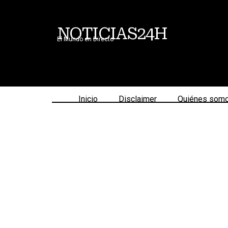
NOTICIAS24H
El Mundo en Directo
Inicio
Disclaimer
Quiénes som