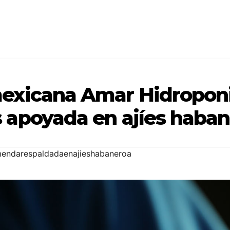
exicana Amar Hidropon
 apoyada en ajíes haban
mendarespaldadaenajieshabaneroa