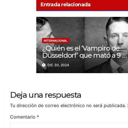
Entrada relacionada
INTERNACIONAL
¿Quién es el ‘Vampiro de
Düsseldorf’ que mató a 9 y
bebió sangre de sus
DIC 30, 2024
víctimas?
Deja una respuesta
Tu dirección de correo electrónico no será publicada.
Comentario
*