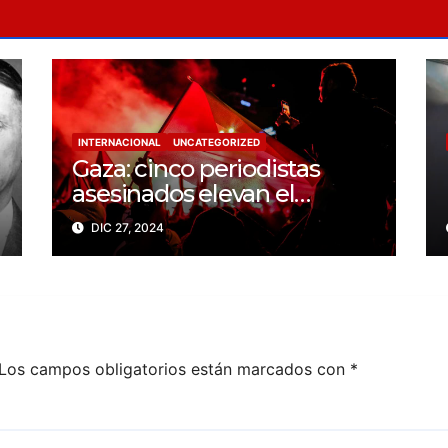
INTERNACIONAL
UNCATEGORIZED
Gaza: cinco periodistas
asesinados elevan el
balance a 200 trabajadores
DIC 27, 2024
de la prensa muertos en
2024
Los campos obligatorios están marcados con
*