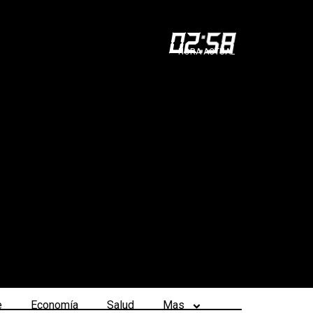
02
:
58
HORA ACTUAL
e
Economía
Salud
Mas