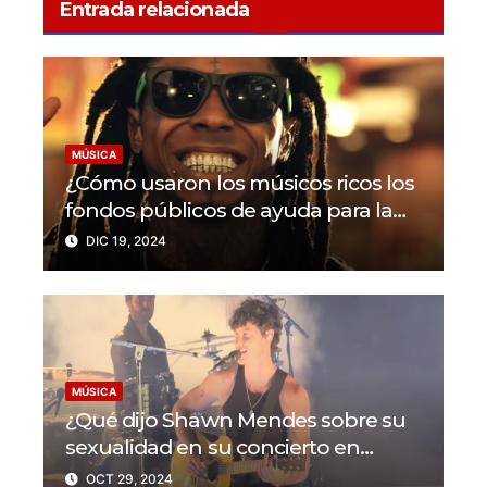
Entrada relacionada
MÚSICA
¿Cómo usaron los músicos ricos los
fondos públicos de ayuda para la
pandemia en EEUU?
DIC 19, 2024
MÚSICA
¿Qué dijo Shawn Mendes sobre su
sexualidad en su concierto en
Colorado?
OCT 29, 2024