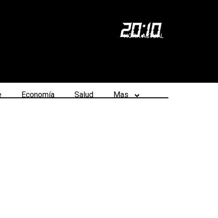
20
:
10
HORA ACTUAL
e
Economía
Salud
Mas