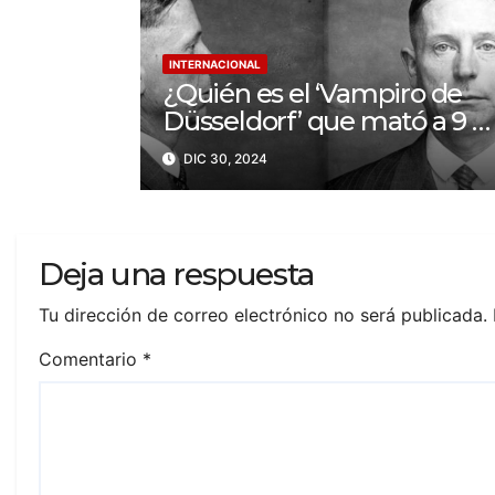
INTERNACIONAL
¿Quién es el ‘Vampiro de
Düsseldorf’ que mató a 9 y
bebió sangre de sus
DIC 30, 2024
víctimas?
Deja una respuesta
Tu dirección de correo electrónico no será publicada.
Comentario
*