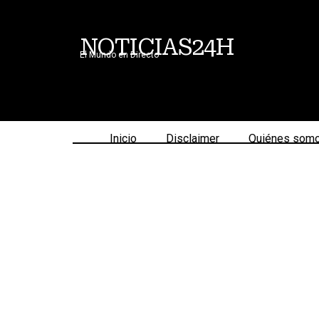
NOTICIAS24H
El Mundo en Directo
Inicio
Disclaimer
Quiénes som