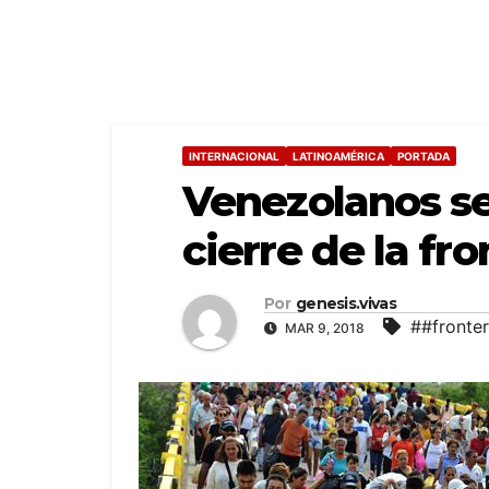
INTERNACIONAL
LATINOAMÉRICA
PORTADA
Venezolanos se
cierre de la fro
Por
genesis.vivas
##fronte
MAR 9, 2018