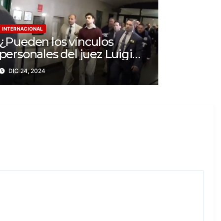
INTERNACIONAL
¿Pueden los vínculos
personales del juez Luigi
Mangione Influenciar el
DIC 24, 2024
caso del CEO de
UnitedHealthcare?