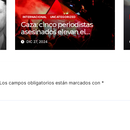
INTERNACIONAL
UNCATEGORIZED
Gaza: cinco periodistas
asesinados elevan el
balance a 200 trabajadores
DIC 27, 2024
de la prensa muertos en
2024
Los campos obligatorios están marcados con
*