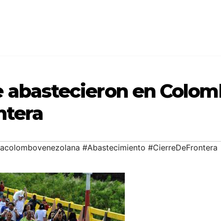
 abastecieron en Colomb
ntera
racolombovenezolana #Abastecimiento #CierreDeFrontera