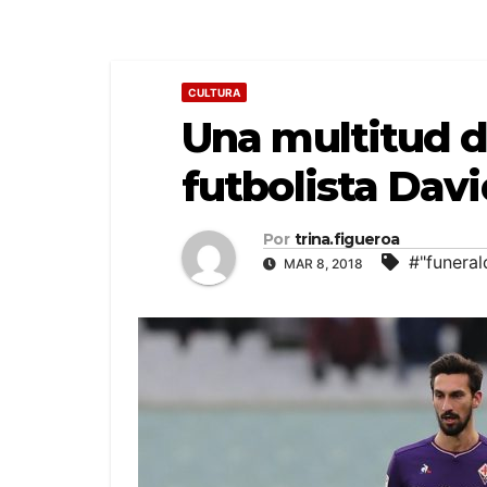
CULTURA
Una multitud de
futbolista Davi
Por
trina.figueroa
#"funeral
MAR 8, 2018