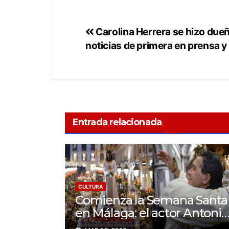
Carolina Herrera se hizo dueña
noticias de primera en prensa y
Entrada relacionada
CULTURA
Comienza la Semana Santa
en Málaga: el actor Antonio
Banderas se une a la