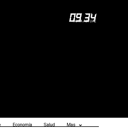
09
:
34
HORA ACTUAL
e
Economía
Salud
Mas