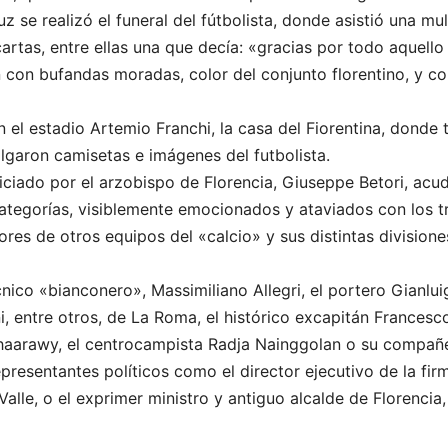
uz se realizó el funeral del fútbolista, donde asistió una mu
rtas, entre ellas una que decía: «gracias por todo aquell
n con bufandas moradas, color del conjunto florentino, y co
n el estadio Artemio Franchi, la casa del Fiorentina, dond
lgaron camisetas e imágenes del futbolista.
oficiado por el arzobispo de Florencia, Giuseppe Betori, ac
ategorías, visiblemente emocionados y ataviados con los tra
ores de otros equipos del «calcio» y sus distintas divisione
écnico «bianconero», Massimiliano Allegri, el portero Gianlu
ni, entre otros, de La Roma, el histórico excapitán Francesco
Shaarawy, el centrocampista Radja Nainggolan o su compañe
epresentantes políticos como el director ejecutivo de la f
Valle, o el exprimer ministro y antiguo alcalde de Florencia