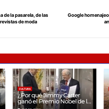
 de la pasarela, de las
Google homenajeo a
 revistas de moda
an
CULTURA
¿Por qué Jimmy Carter
ganó el Premio Nobel de la
Paz?