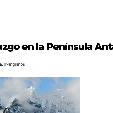
azgo en la Península Ant
a
,
#Pinguinos