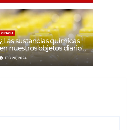
CIENCIA
¿Las sustancias químicas
en nuestros objetos diarios
están detrás de cientos de
DIC 20, 2024
miles de muertes y
millones de enfermedades
cardíacas?