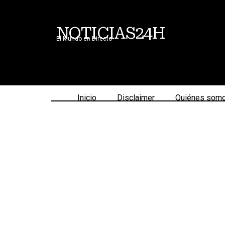
NOTICIAS24H
El Mundo en Directo
Inicio
Disclaimer
Quiénes som