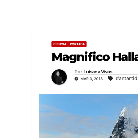
CIENCIA
PORTADA
Magnifico Hall
Por
Luisana Vivas
#antartid
MAR 3, 2018