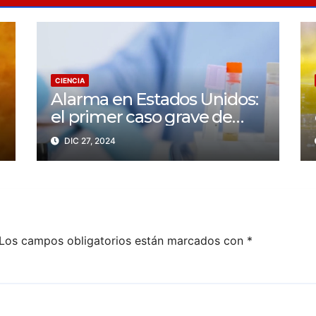
CIENCIA
Alarma en Estados Unidos:
el primer caso grave de
gripe aviar muestra una
DIC 27, 2024
peligrosa mutación
Los campos obligatorios están marcados con
*