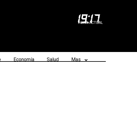
19
:
17
HORA ACTUAL
e
Economía
Salud
Mas