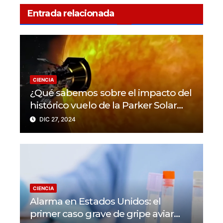
Entrada relacionada
CIENCIA
¿Qué sabemos sobre el impacto del
histórico vuelo de la Parker Solar
Probe?
DIC 27, 2024
CIENCIA
Alarma en Estados Unidos: el
primer caso grave de gripe aviar