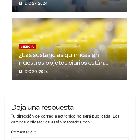
muestra una peligrosa mutación
DIC 27, 2024
CIENCIA
¿Las sustancias químicas en
nuestros objetos diarios están
detrás de cientos de miles de
DIC 20, 2024
muertes y millones de
enfermedades cardíacas?
Deja una respuesta
Tu dirección de correo electrónico no será publicada.
Los
campos obligatorios están marcados con
*
Comentario
*