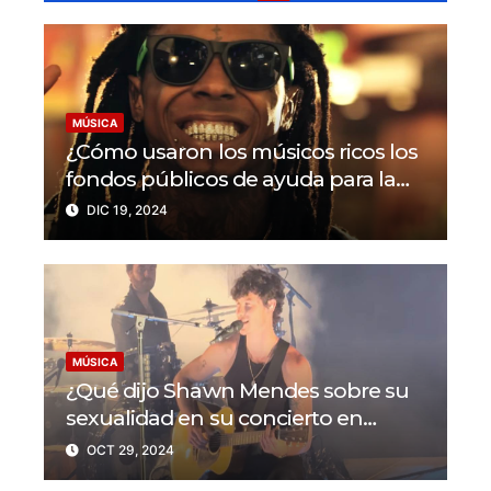
MÚSICA
¿Cómo usaron los músicos ricos los
fondos públicos de ayuda para la
pandemia en EEUU?
DIC 19, 2024
MÚSICA
¿Qué dijo Shawn Mendes sobre su
sexualidad en su concierto en
Colorado?
OCT 29, 2024