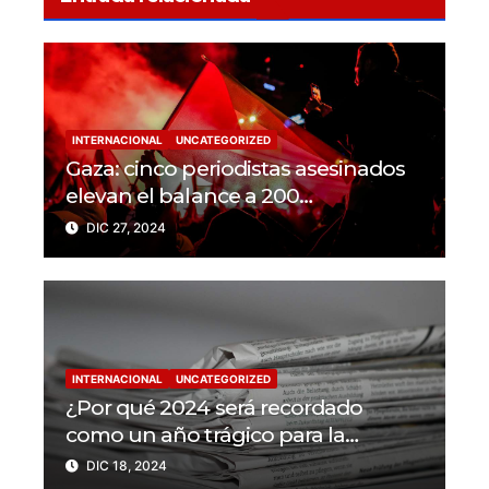
INTERNACIONAL
UNCATEGORIZED
Gaza: cinco periodistas asesinados
elevan el balance a 200
trabajadores de la prensa muertos
DIC 27, 2024
en 2024
INTERNACIONAL
UNCATEGORIZED
¿Por qué 2024 será recordado
como un año trágico para la
libertad de prensa? Un tercio de los
DIC 18, 2024
periodistas asesinados por Israel