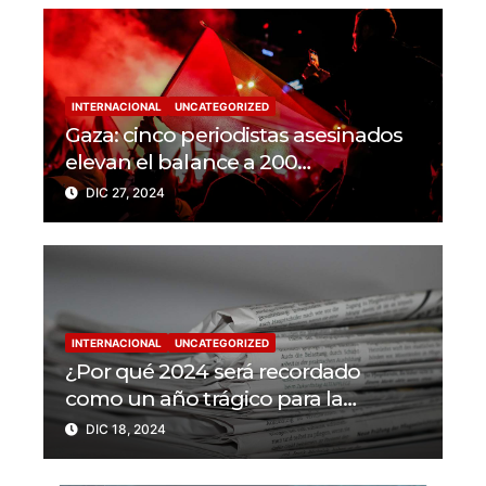
INTERNACIONAL
UNCATEGORIZED
Gaza: cinco periodistas asesinados
elevan el balance a 200
trabajadores de la prensa muertos
DIC 27, 2024
en 2024
INTERNACIONAL
UNCATEGORIZED
¿Por qué 2024 será recordado
como un año trágico para la
libertad de prensa? Un tercio de los
DIC 18, 2024
periodistas asesinados por Israel