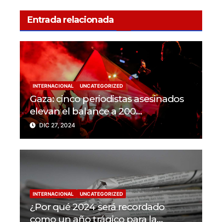
Entrada relacionada
INTERNACIONAL
UNCATEGORIZED
Gaza: cinco periodistas asesinados
elevan el balance a 200
trabajadores de la prensa muertos
DIC 27, 2024
en 2024
INTERNACIONAL
UNCATEGORIZED
¿Por qué 2024 será recordado
como un año trágico para la