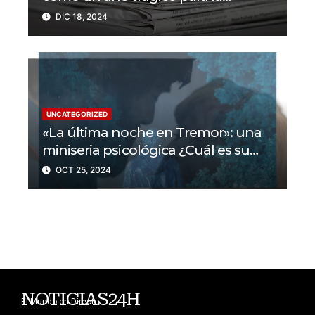
libertad de prensa? Un tercio de los
DIC 18, 2024
periodistas asesinados por Israel
UNCATEGORIZED
«La última noche en Tremor»: una
miniseria psicológica ¿Cuál es su
trama?
OCT 25, 2024
NOTICIAS24H
El Mundo en Directo