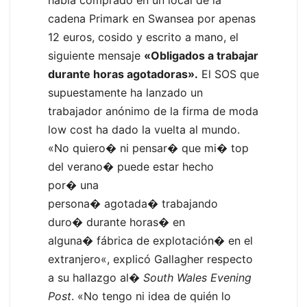
había comprado en un local de la
cadena Primark en Swansea por apenas
12 euros, cosido y escrito a mano, el
siguiente mensaje
«Obligados a trabajar
durante horas agotadoras».
El SOS que
supuestamente ha lanzado un
trabajador anónimo de la firma de moda
low cost ha dado la vuelta al mundo.
«No quiero�
ni pensar
�
que mi
�
top
del verano
�
puede estar hecho
por
�
una
persona
�
agotada
�
trabajando
duro
�
durante horas
�
en
alguna
�
fábrica de explotación
�
en el
extranjero
«, explicó Gallagher respecto
a su hallazgo al�
South Wales Evening
Post
. «No tengo ni idea de quién lo