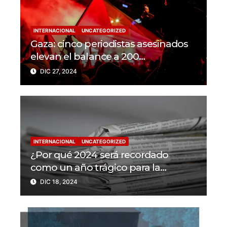
INTERNACIONAL
UNCATEGORIZED
Gaza: cinco periodistas asesinados
elevan el balance a 200
trabajadores de la prensa muertos
DIC 27, 2024
en 2024
INTERNACIONAL
UNCATEGORIZED
¿Por qué 2024 será recordado
como un año trágico para la
libertad de prensa? Un tercio de los
DIC 18, 2024
periodistas asesinados por Israel