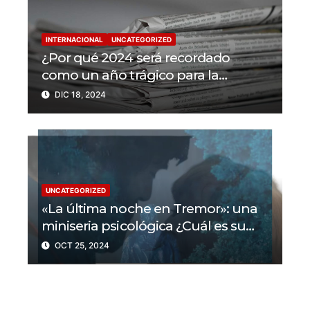
INTERNACIONAL
UNCATEGORIZED
¿Por qué 2024 será recordado
como un año trágico para la
libertad de prensa? Un tercio de los
DIC 18, 2024
periodistas asesinados por Israel
UNCATEGORIZED
«La última noche en Tremor»: una
miniseria psicológica ¿Cuál es su
trama?
OCT 25, 2024