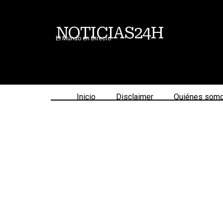
NOTICIAS24H
El Mundo en Directo
Inicio
Disclaimer
Quiénes som