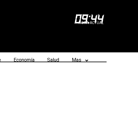
09
:
44
HORA ACTUAL
e
Economía
Salud
Mas