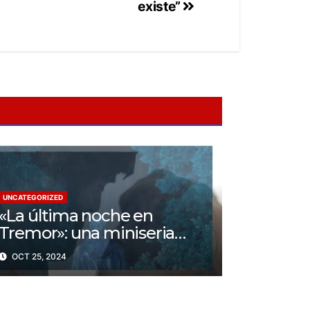
existe”
UNCATEGORIZED
«La última noche en
Tremor»: una miniseria
psicológica ¿Cuál es su
OCT 25, 2024
trama?