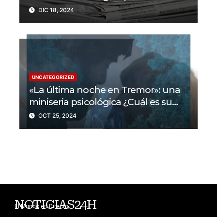
libertad de prensa? Un tercio de los
DIC 18, 2024
periodistas asesinados por Israel
UNCATEGORIZED
«La última noche en Tremor»: una
miniseria psicológica ¿Cuál es su
trama?
OCT 25, 2024
NOTICIAS24H
El Mundo en Directo