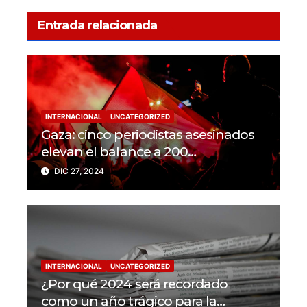
Entrada relacionada
INTERNACIONAL
UNCATEGORIZED
Gaza: cinco periodistas asesinados
elevan el balance a 200
trabajadores de la prensa muertos
DIC 27, 2024
en 2024
INTERNACIONAL
UNCATEGORIZED
¿Por qué 2024 será recordado
como un año trágico para la