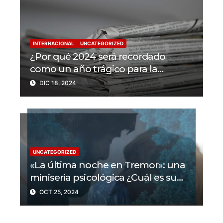
INTERNACIONAL
UNCATEGORIZED
¿Por qué 2024 será recordado
como un año trágico para la
libertad de prensa? Un tercio de los
DIC 18, 2024
periodistas asesinados por Israel
UNCATEGORIZED
«La última noche en Tremor»: una
miniseria psicológica ¿Cuál es su
trama?
OCT 25, 2024