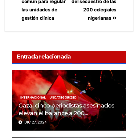
común para regular
del secuestro de las
las unidades de
200 colegiales
gestión clínica
nigerianas
Entrada relacionada
INTERNACIONAL
UNCATEGORIZED
Gaza: cinco periodistas asesinados
elevan el balance a 200
trabajadores de la prensa muertos
DIC 27, 2024
en 2024