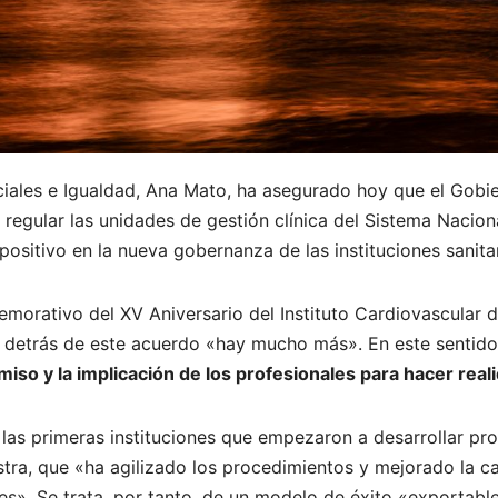
ciales e Igualdad, Ana Mato, ha asegurado hoy que el Gobie
egular las unidades de gestión clínica del Sistema Nacion
positivo en la nueva gobernanza de las instituciones sanita
morativo del XV Aniversario del Instituto Cardiovascular de
 detrás de este acuerdo «hay mucho más». En este sentido
iso y la implicación de los profesionales para hacer rea
e las primeras instituciones que empezaron a desarrollar pr
stra, que «ha agilizado los procedimientos y mejorado la ca
s». Se trata, por tanto, de un modelo de éxito «exportable