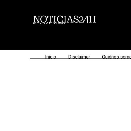
NOTICIAS24H
El Mundo en Directo
Inicio
Disclaimer
Quiénes som