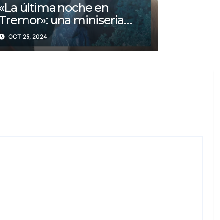
«La última noche en
Tremor»: una miniseria
psicológica ¿Cuál es su
OCT 25, 2024
trama?