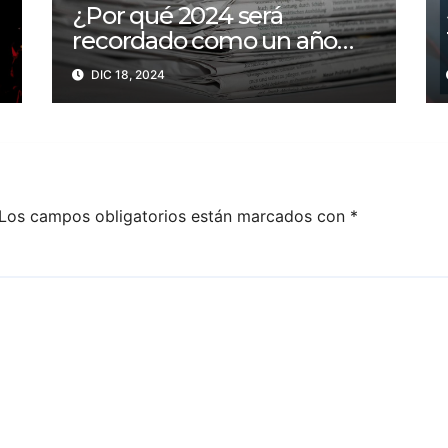
¿Por qué 2024 será
recordado como un año
trágico para la libertad de
DIC 18, 2024
prensa? Un tercio de los
periodistas asesinados por
Israel
Los campos obligatorios están marcados con
*