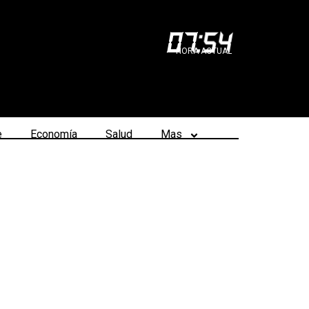
07
:
54
HORA ACTUAL
e
Economía
Salud
Mas