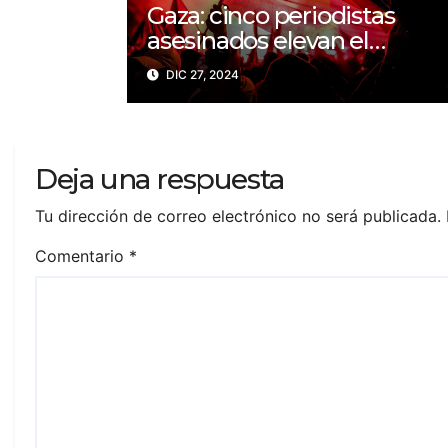
Gaza: cinco periodistas
asesinados elevan el
balance a 200 trabajadores
DIC 27, 2024
de la prensa muertos en
2024
Deja una respuesta
Tu dirección de correo electrónico no será publicada.
Comentario
*