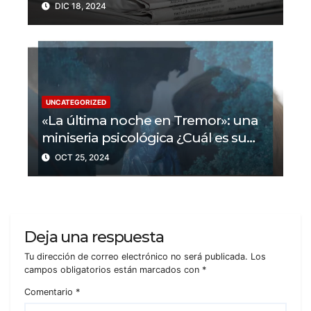
libertad de prensa? Un tercio de los
DIC 18, 2024
periodistas asesinados por Israel
UNCATEGORIZED
«La última noche en Tremor»: una
miniseria psicológica ¿Cuál es su
trama?
OCT 25, 2024
Deja una respuesta
Tu dirección de correo electrónico no será publicada.
Los
campos obligatorios están marcados con
*
Comentario
*