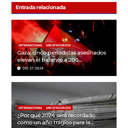
Entrada relacionada
INTERNACIONAL
UNCATEGORIZED
Gaza: cinco periodistas asesinados
elevan el balance a 200
trabajadores de la prensa muertos
DIC 27, 2024
en 2024
INTERNACIONAL
UNCATEGORIZED
¿Por qué 2024 será recordado
como un año trágico para la