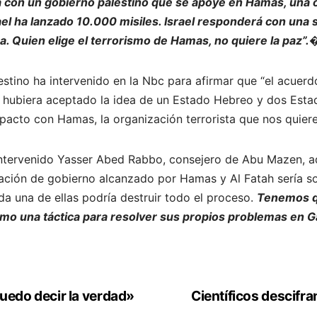
á con un gobierno palestino que se apoye en Hamas, una o
rael ha lanzado 10.000 misiles. Israel responderá con una
na. Quien elige el terrorismo de Hamas, no quiere la paz”
estino ha intervenido en la Nbc para afirmar que “el acuer
hubiera aceptado la idea de un Estado Hebreo y dos Estad
acto con Hamas, la organización terrorista que nos quiere 
 intervenido Yasser Abed Rabbo, consejero de Abu Mazen, a
ación de gobierno alcanzado por Hamas y Al Fatah sería s
da una de ellas podría destruir todo el proceso.
Tenemos qu
como una táctica para resolver sus propios problemas en 
uedo decir la verdad»
Científicos descifra