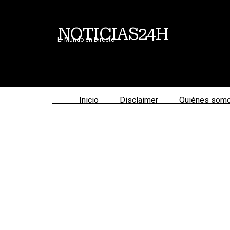
NOTICIAS24H
El Mundo en Directo
Inicio
Disclaimer
Quiénes som