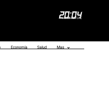
20
:
04
HORA ACTUAL
e
Economía
Salud
Mas