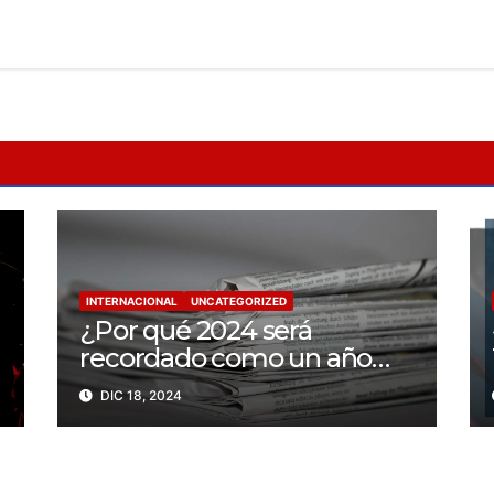
INTERNACIONAL
UNCATEGORIZED
¿Por qué 2024 será
recordado como un año
trágico para la libertad de
DIC 18, 2024
prensa? Un tercio de los
periodistas asesinados por
Israel