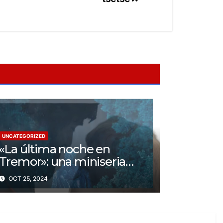
UNCATEGORIZED
«La última noche en
Tremor»: una miniseria
psicológica ¿Cuál es su
OCT 25, 2024
trama?