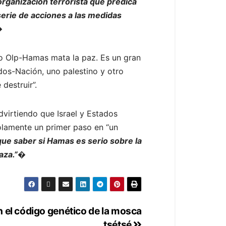
rganización terrorista que predica
 serie de acciones a las medidas
.�
do Olp-Hamas mata la paz. Es un gran
os-Nación, uno palestino y otro
destruir”.
dvirtiendo que Israel y Estados
olamente un primer paso en “un
e saber si Hamas es serio sobre la
Gaza.”�
n el código genético de la mosca
tsétsé