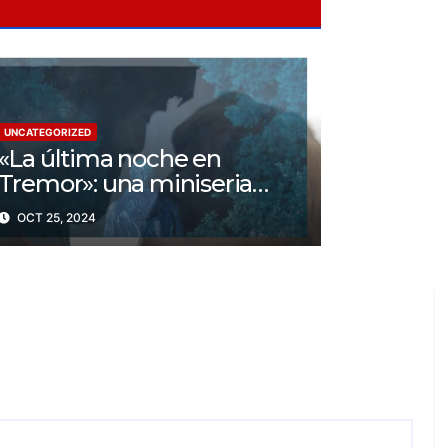
UNCATEGORIZED
«La última noche en
Tremor»: una miniseria
psicológica ¿Cuál es su
OCT 25, 2024
trama?