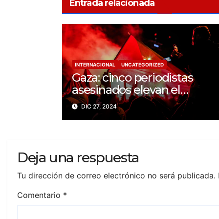
Entrada relacionada
INTERNACIONAL
UNCATEGORIZED
Gaza: cinco periodistas
asesinados elevan el
balance a 200 trabajadores
DIC 27, 2024
de la prensa muertos en
2024
Deja una respuesta
Tu dirección de correo electrónico no será publicada.
Comentario
*