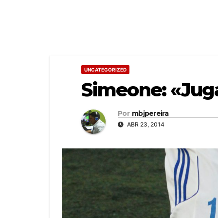
UNCATEGORIZED
Simeone: «Ju
Por
mbjpereira
ABR 23, 2014