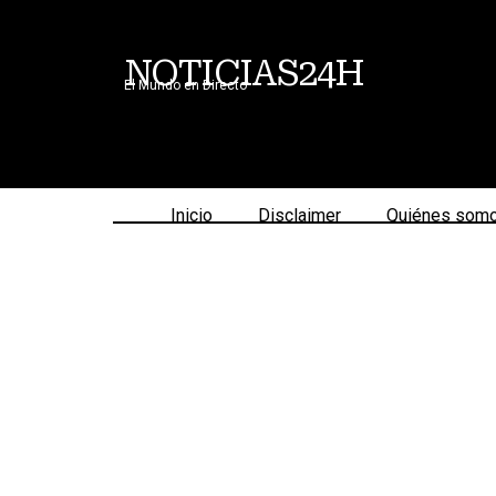
NOTICIAS24H
El Mundo en Directo
Inicio
Disclaimer
Quiénes som