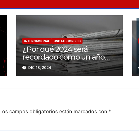
INTERNACIONAL
UNCATEGORIZED
¿Por qué 2024 será
recordado como un año
trágico para la libertad de
DIC 18, 2024
prensa? Un tercio de los
periodistas asesinados por
Israel
Los campos obligatorios están marcados con
*