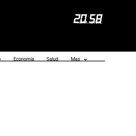
20
:
58
HORA ACTUAL
e
Economía
Salud
Mas