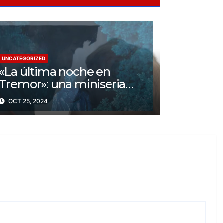
UNCATEGORIZED
«La última noche en
Tremor»: una miniseria
psicológica ¿Cuál es su
OCT 25, 2024
trama?