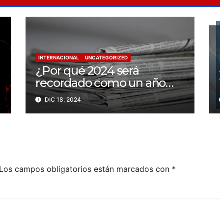
INTERNACIONAL
UNCATEGORIZED
¿Por qué 2024 será
recordado como un año
trágico para la libertad de
DIC 18, 2024
prensa? Un tercio de los
periodistas asesinados por
Israel
Los campos obligatorios están marcados con
*