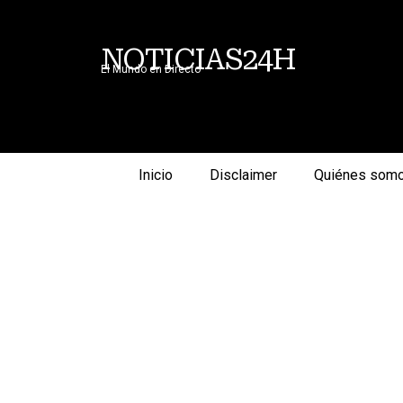
NOTICIAS24H
El Mundo en Directo
Inicio
Disclaimer
Quiénes som