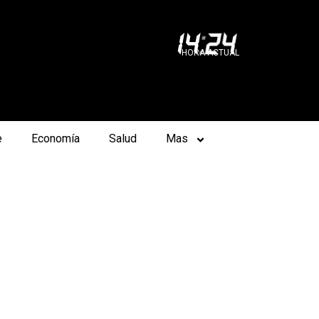
14
:
24
HORA ACTUAL
e
Economía
Salud
Mas