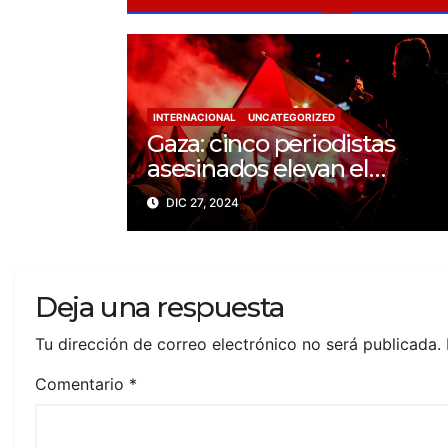
INTERNACIONAL
UNCATEGORIZED
Gaza: cinco periodistas
asesinados elevan el
balance a 200 trabajadores
DIC 27, 2024
de la prensa muertos en
2024
Deja una respuesta
Tu dirección de correo electrónico no será publicada.
Comentario
*