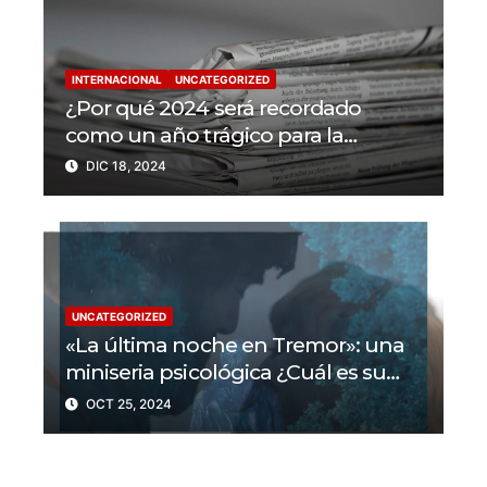
INTERNACIONAL
UNCATEGORIZED
¿Por qué 2024 será recordado
como un año trágico para la
libertad de prensa? Un tercio de los
DIC 18, 2024
periodistas asesinados por Israel
UNCATEGORIZED
«La última noche en Tremor»: una
miniseria psicológica ¿Cuál es su
trama?
OCT 25, 2024