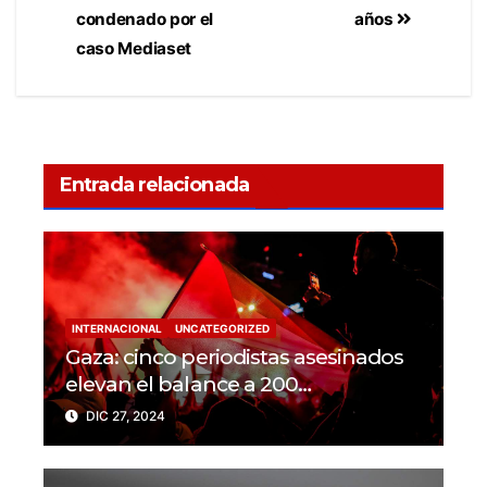
condenado por el
años
caso Mediaset
Entrada relacionada
INTERNACIONAL
UNCATEGORIZED
Gaza: cinco periodistas asesinados
elevan el balance a 200
trabajadores de la prensa muertos
DIC 27, 2024
en 2024