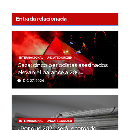
Entrada relacionada
INTERNACIONAL
UNCATEGORIZED
Gaza: cinco periodistas asesinados
elevan el balance a 200
trabajadores de la prensa muertos
DIC 27, 2024
en 2024
INTERNACIONAL
UNCATEGORIZED
¿Por qué 2024 será recordado