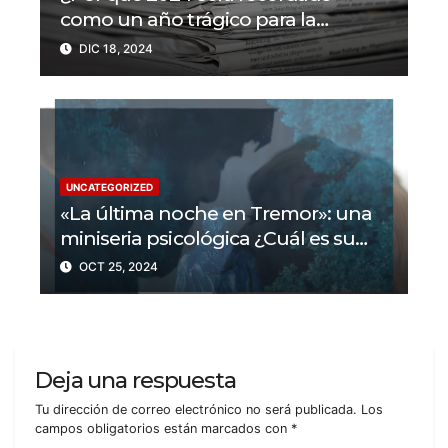
como un año trágico para la
libertad de prensa? Un tercio de los
DIC 18, 2024
periodistas asesinados por Israel
UNCATEGORIZED
«La última noche en Tremor»: una
miniseria psicológica ¿Cuál es su
trama?
OCT 25, 2024
Deja una respuesta
Tu dirección de correo electrónico no será publicada.
Los
campos obligatorios están marcados con
*