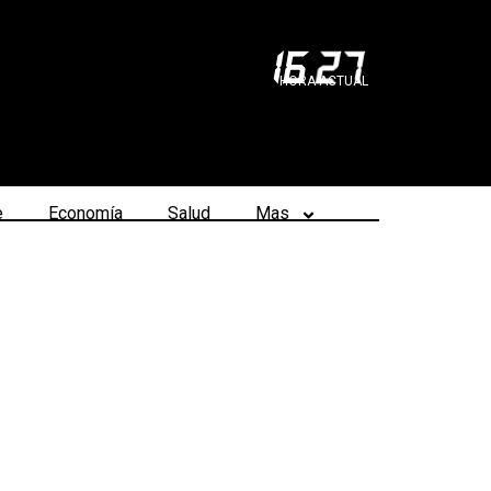
16
:
27
HORA ACTUAL
e
Economía
Salud
Mas