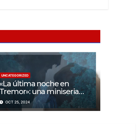
UNCATEGORIZED
«La última noche en
Tremor»: una miniseria
psicológica ¿Cuál es su
OCT 25, 2024
trama?