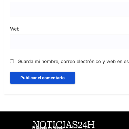
Web
Guarda mi nombre, correo electrónico y web en e
NOTICIAS24H
El Mundo en Directo