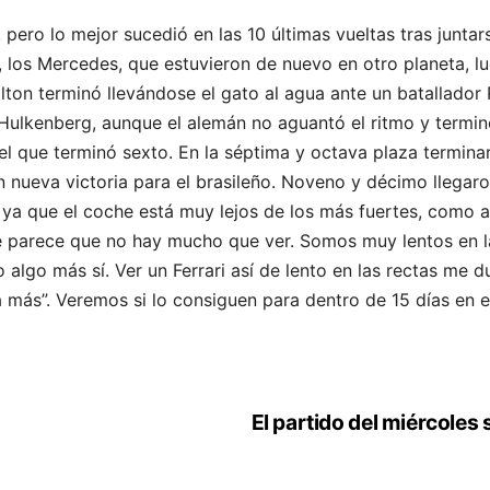
pero lo mejor sucedió en las 10 últimas vueltas tras juntar
 los Mercedes, que estuvieron de nuevo en otro planeta, luc
lton terminó llevándose el gato al agua ante un batallador 
e Hulkenberg, aunque el alemán no aguantó el ritmo y termi
el que terminó sexto. En la séptima y octava plaza termina
n nueva victoria para el brasileño. Noveno y décimo llegaro
ya que el coche está muy lejos de los más fuertes, como así
e parece que no hay mucho que ver. Somos muy lentos en la
algo más sí. Ver un Ferrari así de lento en las rectas me 
 más”. Veremos si lo consiguen para dentro de 15 días en e
El partido del miércoles