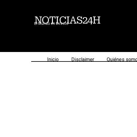
NOTICIAS24H
El Mundo en Directo
Inicio
Disclaimer
Quiénes som