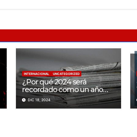
INTERNACIONAL
UNCATEGORIZED
¿Por qué 2024 será
recordado como un año
trágico para la libertad de
DIC 18, 2024
prensa? Un tercio de los
periodistas asesinados por
Israel