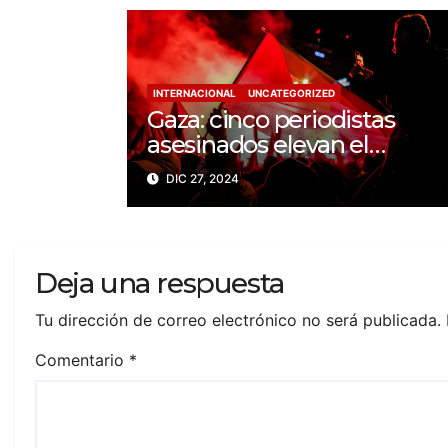
INTERNACIONAL
UNCATEGORIZED
Gaza: cinco periodistas
asesinados elevan el
balance a 200 trabajadores
DIC 27, 2024
de la prensa muertos en
2024
Deja una respuesta
Tu dirección de correo electrónico no será publicada.
Comentario
*