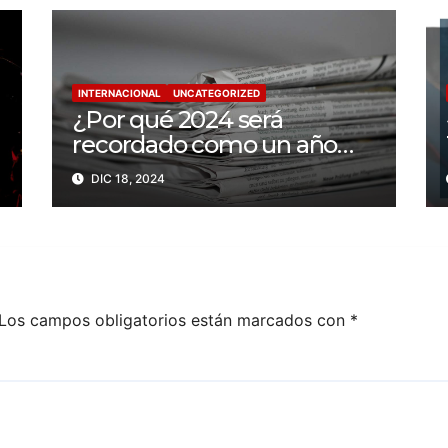
INTERNACIONAL
UNCATEGORIZED
¿Por qué 2024 será
recordado como un año
trágico para la libertad de
DIC 18, 2024
prensa? Un tercio de los
periodistas asesinados por
Israel
Los campos obligatorios están marcados con
*