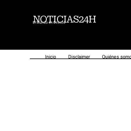
NOTICIAS24H
El Mundo en Directo
Inicio
Disclaimer
Quiénes som