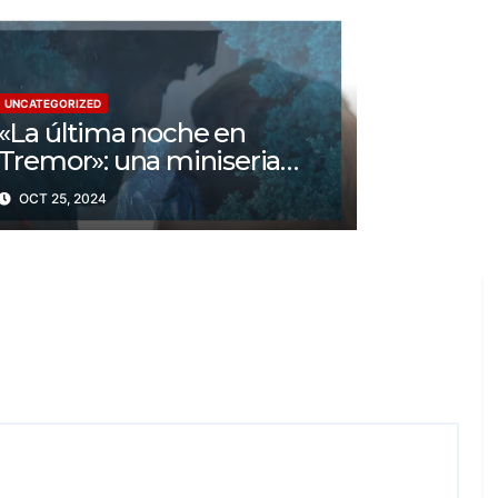
UNCATEGORIZED
«La última noche en
Tremor»: una miniseria
psicológica ¿Cuál es su
OCT 25, 2024
trama?