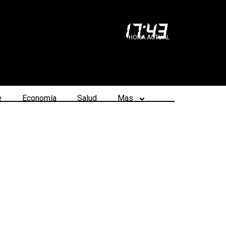
17
:
43
HORA ACTUAL
e
Economía
Salud
Mas