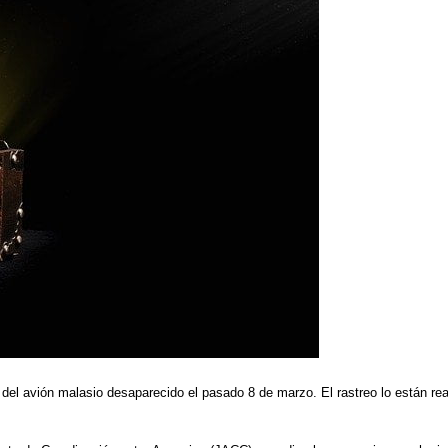
el avión malasio desaparecido el pasado 8 de marzo. El rastreo lo están rea