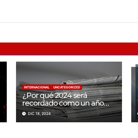
INTERNACIONAL
UNCATEGORIZED
¿Por qué 2024 será
recordado como un año
trágico para la libertad de
DIC 18, 2024
prensa? Un tercio de los
periodistas asesinados por
Israel