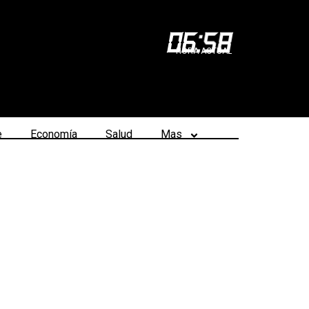
06
:
58
HORA ACTUAL
e
Economía
Salud
Mas