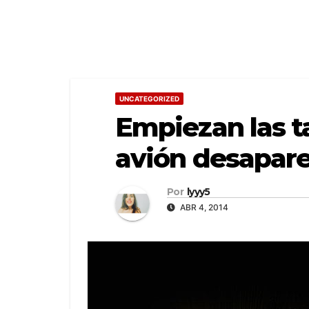
UNCATEGORIZED
Empiezan las t
avión desapare
Por
lyyy5
ABR 4, 2014