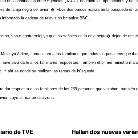
unto de Coordinación entre Agencias (JACC), coordina las operaciones y ha 
les de la aja negra del avión.� «Los dos barcos realizarán la búsqueda en 
 informado la cadena de televisión británica BBC.
iempo, van a contrarreloj ya que las señales de la caja negra� dejan de emiti
lasya Airline, comunicara a los familiares que todos los pasajeros que ib
 nave para darle a los familiares respuestas. También el primer ministro mal
o. Y ahí es donde se realizan las tareas de búsqueda.
ra dar respuesta a los familiares de las 239 personas que viajaban, también 
avión cayó al mar en esa zona.
diario de TVE
Hallan dos nuevas varia