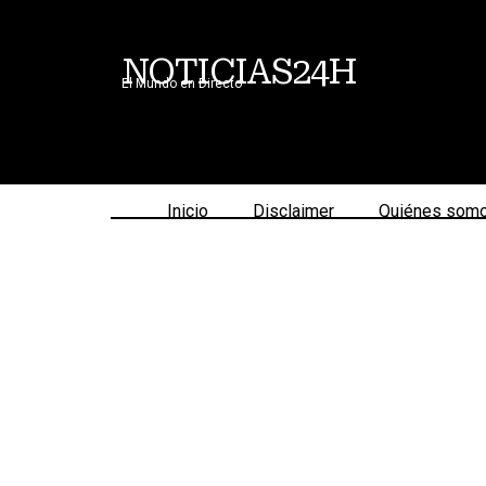
NOTICIAS24H
El Mundo en Directo
Inicio
Disclaimer
Quiénes som