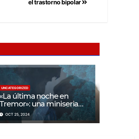
el trastorno bipolar
UNCATEGORIZED
«La última noche en
Tremor»: una miniseria
psicológica ¿Cuál es su
OCT 25, 2024
trama?