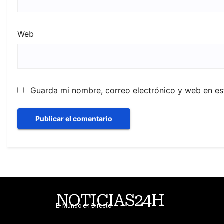
Web
Guarda mi nombre, correo electrónico y web en e
NOTICIAS24H
El Mundo en Directo