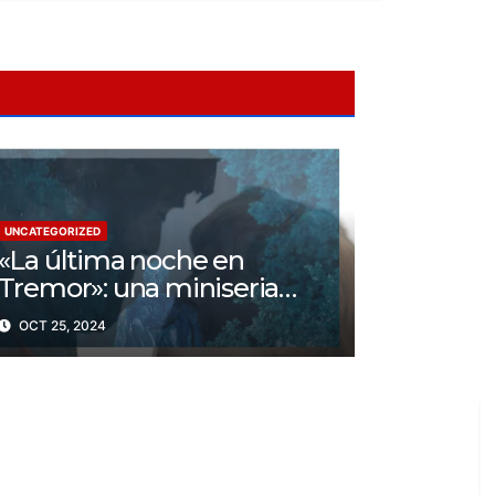
UNCATEGORIZED
«La última noche en
Tremor»: una miniseria
psicológica ¿Cuál es su
OCT 25, 2024
trama?