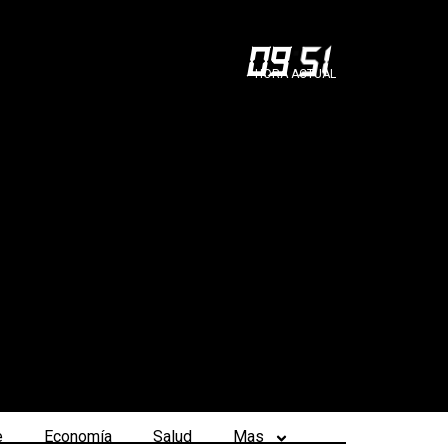
09
:
51
HORA ACTUAL
e
Economía
Salud
Mas