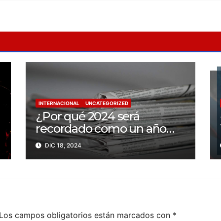
INTERNACIONAL
UNCATEGORIZED
¿Por qué 2024 será
recordado como un año
trágico para la libertad de
DIC 18, 2024
prensa? Un tercio de los
periodistas asesinados por
Israel
Los campos obligatorios están marcados con
*