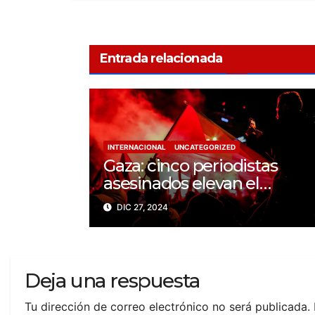
Entrada relacionada
INTERNACIONAL
UNCATEGORIZED
Gaza: cinco periodistas
asesinados elevan el
balance a 200 trabajadores
DIC 27, 2024
de la prensa muertos en
2024
Deja una respuesta
Tu dirección de correo electrónico no será publicada.